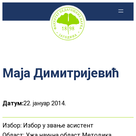
Скочи
на
садржај
Маја Димитријевић
Датум:
22. јануар 2014.
Избор:
Избор у звање асистент
Област:
Ужа научна област Методика