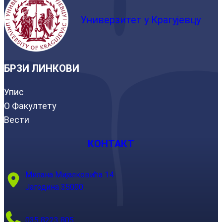
Универзитет у Крагујевцу
БРЗИ ЛИНКОВИ
Упис
О Факултету
Вести
КОНТАКТ
Милана Мијалковића 14
Јагодина 35000
035 8223 805