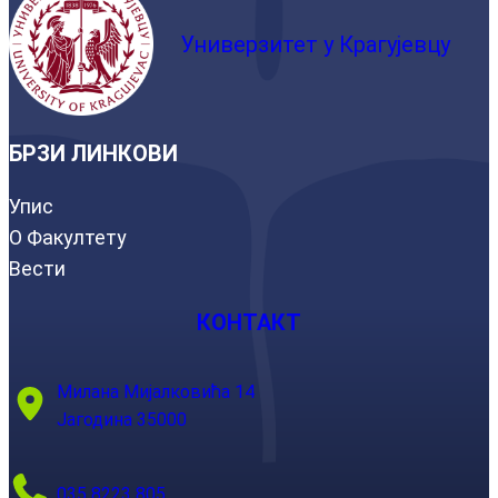
Универзитет у Крагујевцу
БРЗИ ЛИНКОВИ
Упис
О Факултету
Вести
КОНТАКТ
Милана Мијалковића 14
Јагодина 35000
035 8223 805