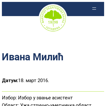
Скочи
на
садржај
Ивана Милић
Датум:
18. март 2016.
Избор:
Избор у звање асистент
Област:
Ужа стручно-уметничка област