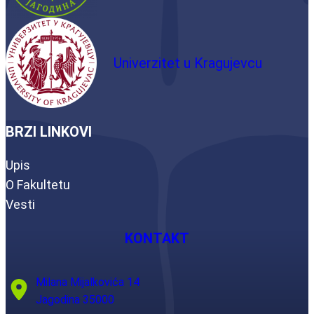
Univerzitet u Kragujevcu
BRZI LINKOVI
Upis
O Fakultetu
Vesti
KONTAKT
Milana Mijalkovića 14
Jagodina 35000