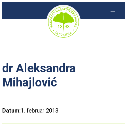
Skoči
na
sadržaj
dr Aleksandra
Mihajlović
Datum:
1. februar 2013.