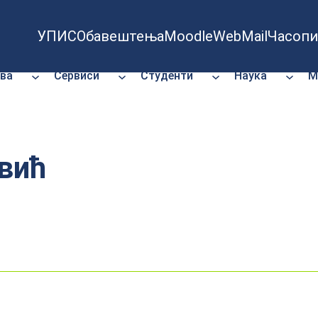
УПИС
Обавештења
Moodle
WebMail
Часопи
ва
Сервиси
Студенти
Наука
М
вић