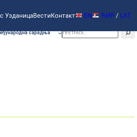
с Узданица
Вести
Контакт
EN
ЋИР
/
LAT
Претрага
еђународна сарадња