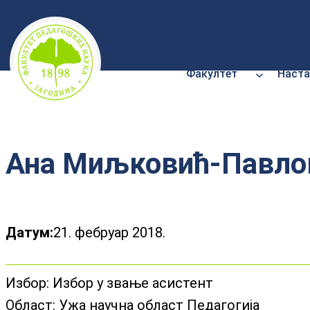
Скочи
на
садржај
Факултет
Наста
Ана Миљковић-Павло
Датум:
21. фебруар 2018.
Избор:
Избор у звање асистент
Област:
Ужа научна област Педагогија