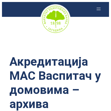
Скочи
на
садржај
Акредитација
МАС Васпитач у
домовима –
архива