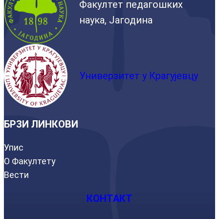
Факултет педагошких
наука, Јагодина
Универзитет у Крагујевцу
БРЗИ ЛИНКОВИ
Упис
О Факултету
Вести
КОНТАКТ