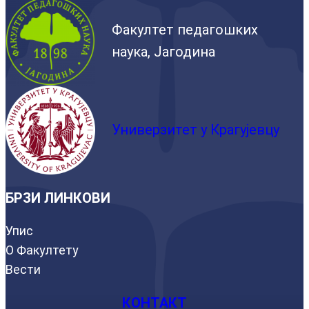
Факултет педагошких
наука, Јагодина
Универзитет у Крагујевцу
БРЗИ ЛИНКОВИ
Упис
О Факултету
Вести
КОНТАКТ