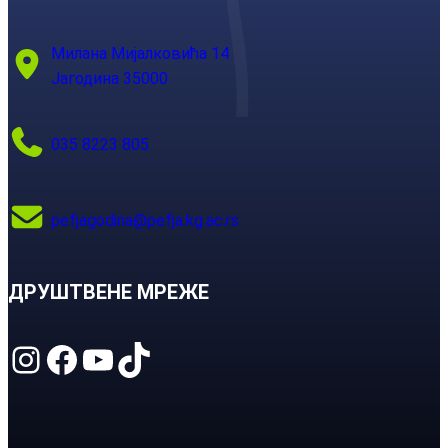
Милана Мијалковића 14
Јагодина 35000
035 8223 805
pefjagodina@pefja.kg.ac.rs
ДРУШТВЕНЕ МРЕЖЕ
Instagram
Facebook
YouTube
TikTok