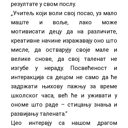
резултате у свом послу.
„Учитељ који воли свој посао, уз мало
маште и воље, лако може
мотивисати децу да на различите,
креативне начине изражавају оно што
мисле, да остварују своје мале и
велике снове, да свој таленат не
изгубе у нераду. Посвећеност и
интеракција са децом не само да ће
задржати њихову пажњу за време
школског часа, већ ће и уживати у
ономе што раде – стицању знања и
развијању талената.”
Цео интервју са нашом драгом