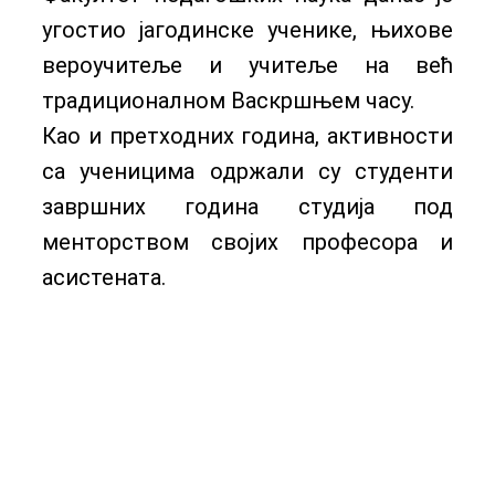
угостио јагодинске ученике, њихове
вероучитеље и учитеље на већ
традиционалном Васкршњем часу.
Као и претходних година, активности
са ученицима одржали су студенти
завршних година студија под
менторством својих професора и
асистената.