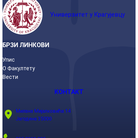
Универзитет у Крагујевцу
БРЗИ ЛИНКОВИ
Упис
О Факултету
Вести
КОНТАКТ
Милана Мијалковића 14
Јагодина 35000