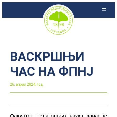
Скочи
на
садржај
ВАСКРШЊИ
ЧАС НА ФПНЈ
26. април 2024. год.
Факултет педагошких наука данас је