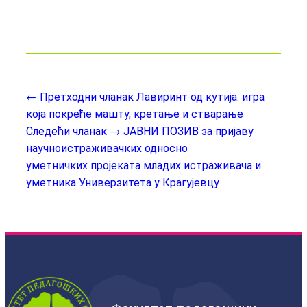
← Претходни чланак
Лавиринт од кутија: игра
која покреће машту, кретање и стварање
Следећи чланак →
ЈАВНИ ПОЗИВ за пријаву
научноистраживачких односно
уметничких пројеката младих истраживача и
уметника Универзитета у Крагујевцу