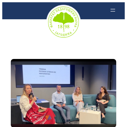
Скочи
на
садржај