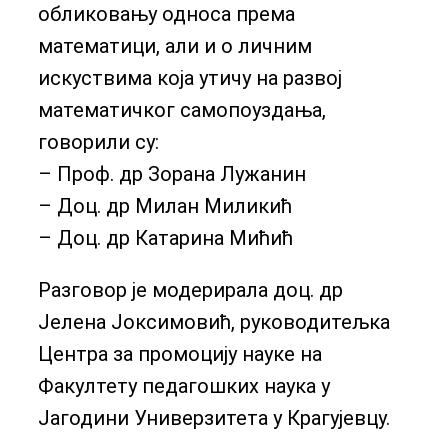
обликовању односа према
математици, али и о личним
искуствима која утичу на развој
математичког самопоуздања,
говорили су:
– Проф. др Зорана Лужанин
– Доц. др Милан Миликић
– Доц. др Катарина Мићић
Разговор је модерирала доц. др
Јелена Јоксимовић, руководитељка
Центра за промоцију науке на
Факултету педагошких наука у
Јагодини Универзитета у Крагујевцу.