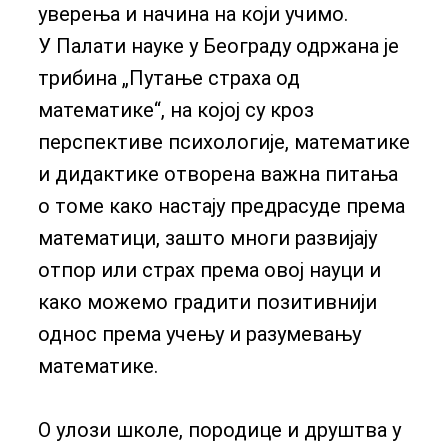
уверења и начина на који учимо.
У Палати науке у Београду одржана је
трибина „Путање страха од
математике“, на којој су кроз
перспективе психологије, математике
и дидактике отворена важна питања
о томе како настају предрасуде према
математици, зашто многи развијају
отпор или страх према овој науци и
како можемо градити позитивнији
однос према учењу и разумевању
математике.
О улози школе, породице и друштва у