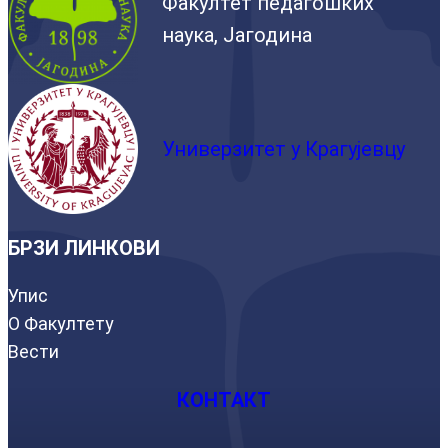
Факултет педагошких
наука, Јагодина
Универзитет у Крагујевцу
БРЗИ ЛИНКОВИ
Упис
О Факултету
Вести
КОНТАКТ