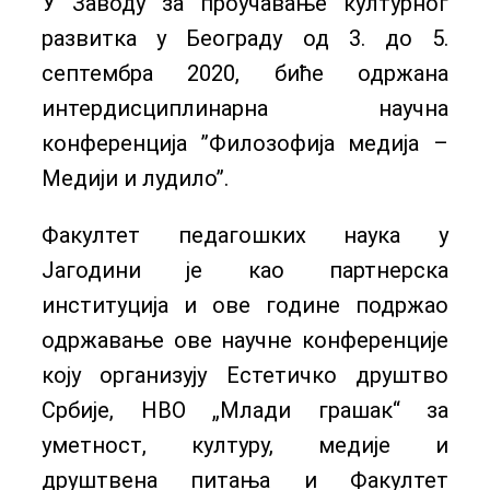
У Заводу за проучавање културног
развитка у Београду од 3. до 5.
септембра 2020, биће одржана
интердисциплинарна научна
конференција ’’Филозофија медија –
Медији и лудило’’.
Факултет педагошких наука у
Јагодини је као партнерска
институција и ове године подржао
одржавање ове научне конференције
коју организују Естетичко друштво
Србије, НВО „Млади грашак“ за
уметност, културу, медије и
друштвена питања и Факултет