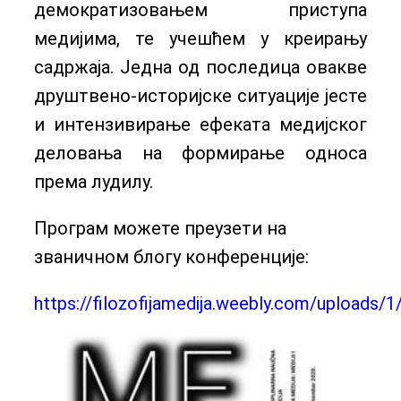
демократизовањем приступа
медијима, те учешћем у креирању
садржаја. Једна од последица овакве
друштвено-историјске ситуације јесте
и интензивирање ефеката медијског
деловања на формирање односа
према лудилу.
Програм можете преузети на
званичном блогу конференције:
https://filozofijamedija.weebly.com/uploads/