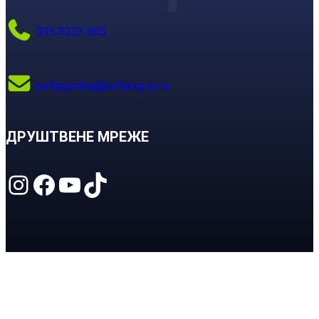
035 8223 805
pefjagodina@pefja.kg.ac.rs
ДРУШТВЕНЕ МРЕЖЕ
Instagram
Facebook
YouTube
TikTok