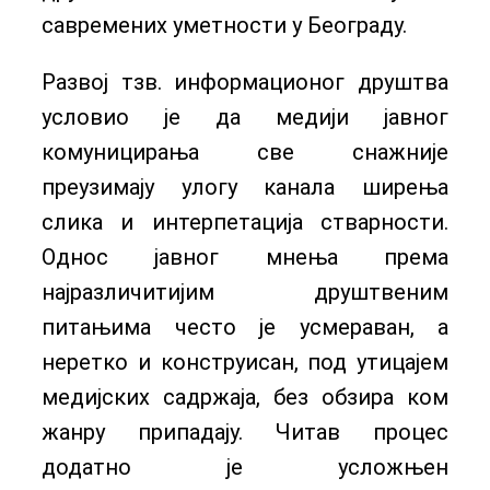
савремених уметности у Београду.
Развој тзв. информационог друштва
условио је да медији јавног
комуницирања све снажније
преузимају улогу канала ширења
слика и интерпетација стварности.
Однос јавног мнења према
најразличитијим друштвеним
питањима често је усмераван, а
неретко и конструисан, под утицајем
медијских садржаја, без обзира ком
жанру припадају. Читав процес
додатно је усложњен