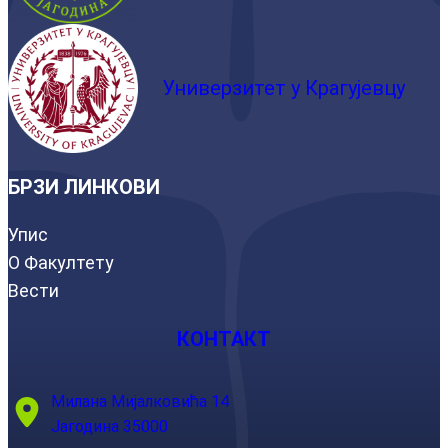
Универзитет у Крагујевцу
БРЗИ ЛИНКОВИ
Упис
О Факултету
Вести
КОНТАКТ
Милана Мијалковића 14
Јагодина 35000