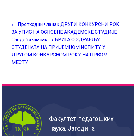
← Претходни чланак
ДРУГИ КОНКУРСНИ РОК
ЗА УПИС НА ОСНОВНЕ АКАДЕМСКЕ СТУДИЈЕ
Следећи чланак →
БРИГА О ЗДРАВЉУ
СТУДЕНАТА НА ПРИЈЕМНОМ ИСПИТУ У
ДРУГОМ КОНКУРСНОМ РОКУ НА ПРВОМ
МЕСТУ
Факултет педагошких
наука, Јагодина