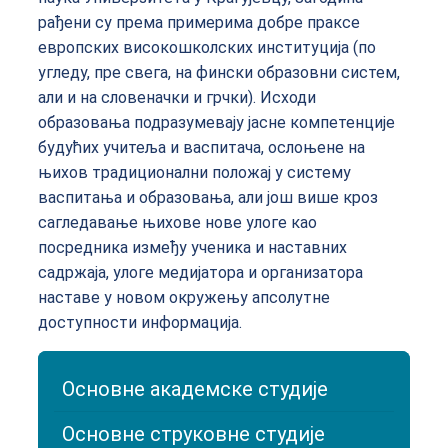
рађени су према примерима добре праксе
европских високошколских институција (по
угледу, пре свега, на фински образовни систем,
али и на словеначки и грчки). Исходи
образовања подразумевају јасне компетенције
будућих учитеља и васпитача, ослоњене на
њихов традиционални положај у систему
васпитања и образовања, али још више кроз
сагледавање њихове нове улоге као
посредника између ученика и наставних
садржаја, улоге медијатора и организатора
наставе у новом окружењу апсолутне
доступности информација.
Основне академске студије
Основне струковне студије