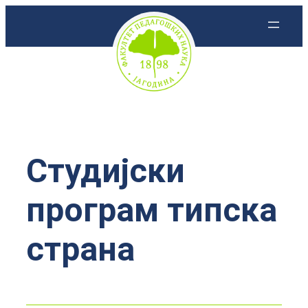
Скочи
на
садржај
Студијски
програм типска
страна