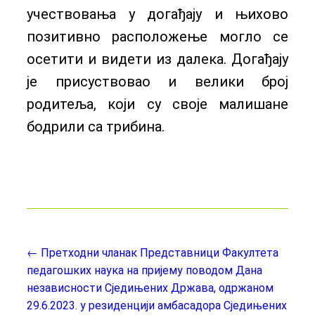
учествовања у догађају и њихово
позитивно расположење могло се
осетити и видети из далека. Догађају
је присуствовао и велики број
родитеља, који су своје малишане
бодрили са трибина.
← Претходни чланак
Представници Факултета
педагошких наука на пријему поводом Дана
независности Сједињених Држава, одржаном
29.6.2023. у резиденцији амбасадора Сједињених