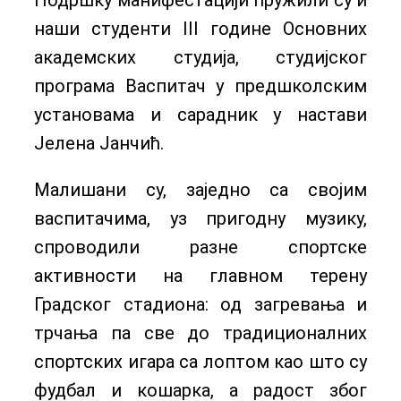
Подршку манифестацији пружили су и
наши студенти III године Основних
академских студија, студијског
програма Васпитач у предшколским
установама и сарадник у настави
Јелена Јанчић.
Малишани су, заједно са својим
васпитачима, уз пригодну музику,
спроводили разне спортске
активности на главном терену
Градског стадиона: од загревања и
трчања па све до традиционалних
спортских игара са лоптом као што су
фудбал и кошарка, а радост због