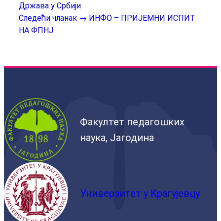
Држава у Србији
Следећи чланак →
ИНФО – ПРИЈЕМНИ ИСПИТ
НА ФПНЈ
Факултет педагошких
наука, Јагодина
Универзитет у Крагујевцу