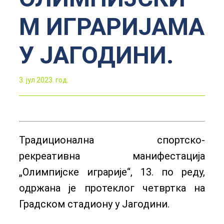
М ИГРАРИЈАМА
У ЈАГОДИНИ.
3. јул 2023. год.
Традиционална спортско-
рекреативна манифестација
„Олимпијске играрије“, 13. по реду,
одржана је протеклог четвртка на
Градском стадиону у Јагодини.