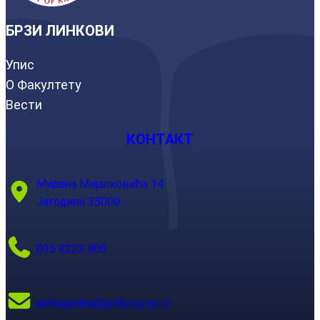
БРЗИ ЛИНКОВИ
Упис
О Факултету
Вести
КОНТАКТ
Милана Мијалковића 14
Јагодина 35000
035 8223 805
pefjagodina@pefja.kg.ac.rs