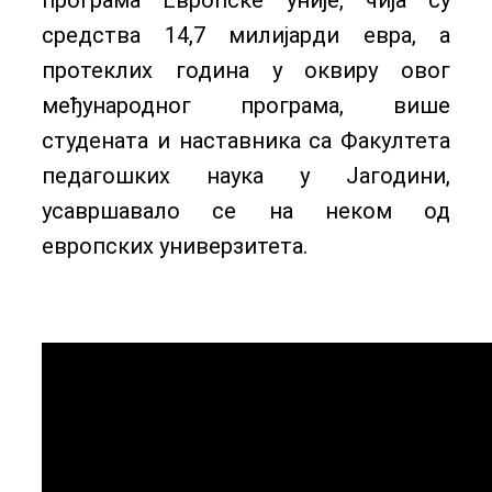
програма Европске уније, чија су
средства 14,7 милијарди евра, а
протеклих година у оквиру овог
међународног програма, више
студената и наставника са Факултета
педагошких наука у Јагодини,
усавршавало се на неком од
европских универзитета.