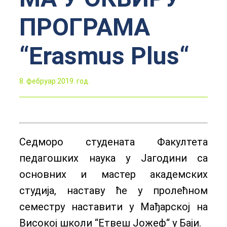
ПРОГРАМА
“Erasmus Plus“
8. фебруар 2019. год.
Седморо студената Факултета
педагошких наука у Јагодини са
основних и мастер академских
студија, наставу ће у пролећном
семестру наставити у Мађарској на
Високој школи “Етвеш Јожеф“ у Баји.