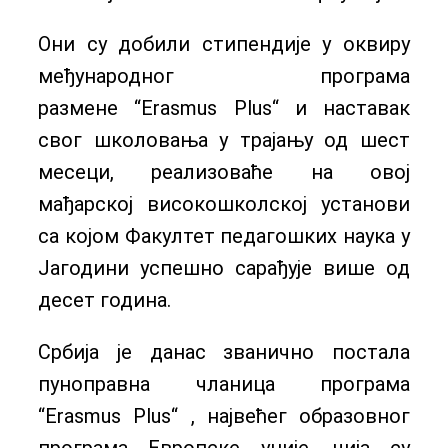
Они су добили стипендије у оквиру
међународног програма
размене “Erasmus Plus“ и наставак
свог школовања у трајању од шест
месеци, реализоваће на овој
мађарској високошколској установи
са којом Факултет педагошких наука у
Јагодини успешно сарађује више од
десет година.
Србија је данас званично постала
пуноправна чланица програма
“Erasmus Plus“ , највећег образовног