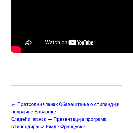
← Претходни чланак
Обавештење о стипендији
покрајине Баварске
Следећи чланак →
Презентација програма
стипендирања Владе Француске