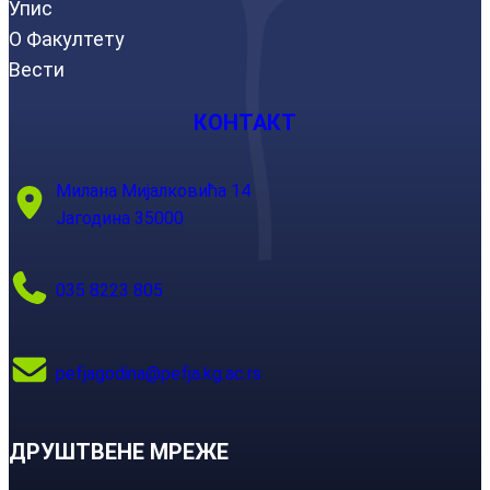
Упис
О Факултету
Вести
КОНТАКТ
Милана Мијалковића 14
Јагодина 35000
035 8223 805
pefjagodina@pefja.kg.ac.rs
ДРУШТВЕНЕ МРЕЖЕ