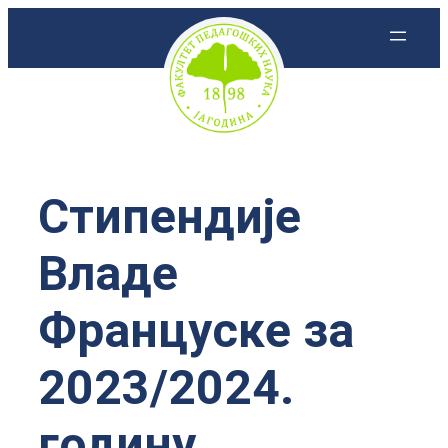
Скочи
на
садржај
Стипендије
Владе
Француске за
2023/2024.
годину