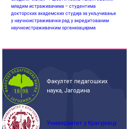
младим истраживачима – студентима
докторских академских студија за укључивање
у научноистраживачки рад у акредитованим
научноистраживачким организацијама
Факултет педагошких
наука, Јагодина
Универзитет у Крагујевцу