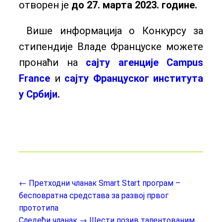
отворен је
до 27. марта 2023. године.
Више информација о Конкурсу за
стипендије Владе Француске можете
пронаћи на
сајту агенције Campus
France
и
сајту Француског института
у Србији
.
← Претходни чланак
Smart Start програм –
бесповратнa средстава за развој првог
прототипа
Следећи чланак →
Шести позив талентованим