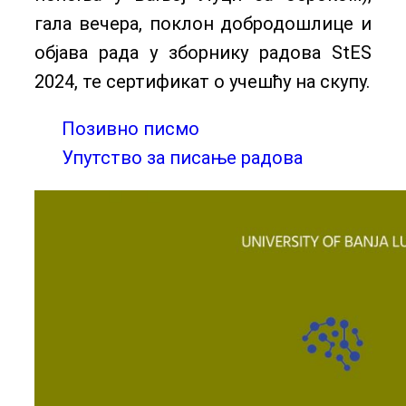
гала вечера, поклон добродошлице и
објава рада у зборнику радова StES
2024, те сертификат о учешћу на скупу.
Позивно писмо
Упутство за писање радова