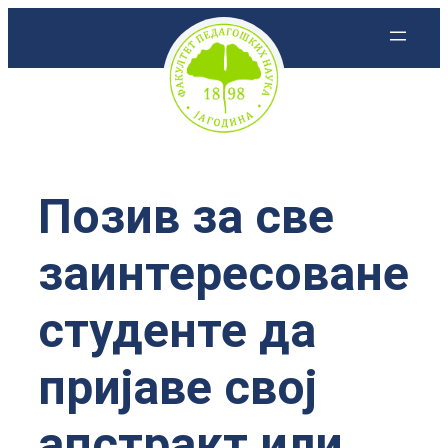
Скочи
на
садржај
Позив за све
заинтересоване
студенте да
пријаве свој
апстракт или