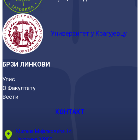
Универзитет у Крагујевцу
БРЗИ ЛИНКОВИ
Упис
О Факултету
Вести
КОНТАКТ
Милана Мијалковића 14
Јагодина 35000