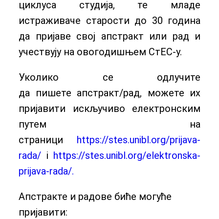
циклуса студија, те младе
истраживаче старости до 30 година
да пријаве свој апстракт или рад и
учествују на овогодишњем СтЕС-у.
Уколико се одлучите
да пишете апстракт/рад, можете их
пријавити искључиво електронским
путем на
страници
https://stes.unibl.org/prijava-
rada/
i
https://stes.unibl.org/elektronska-
prijava-rada/.
Апстракте и радове биће могуће
пријавити: