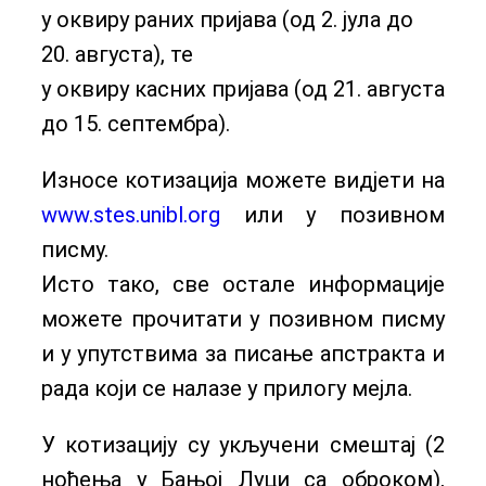
у оквиру раних пријава (од 2. јула до
20. августа), те
у оквиру касних пријава (од 21. августа
до 15. септембра).
Износе котизација можете видјети на
www.stes.unibl.org
или у позивном
писму.
Исто тако, све остале информације
можете прочитати у позивном писму
и у упутствима за писање апстракта и
рада који се налазе у прилогу мејла.
У котизацију су укључени смештај (2
ноћења у Бањој Луци са оброком),