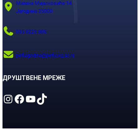
Милана Мијалковића 14
Јагодина 35000
035 8223 805
pefjagodina@pefja.kg.ac.rs
ДРУШТВЕНЕ МРЕЖЕ
Instagram
Facebook
YouTube
TikTok