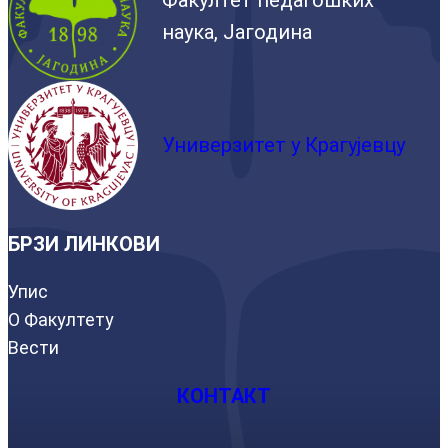
наука, Јагодина
Универзитет у Крагујевцу
БРЗИ ЛИНКОВИ
Упис
О Факултету
Вести
КОНТАКТ