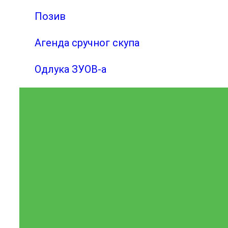
Позив
Агенда сручног скупа
Одлука ЗУОВ-а