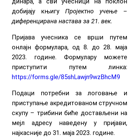
динара, а сви учесници на поклон
добијају књигу
Пројектно учење –
диференцирана настава за 21. век
.
Пријава учесника се врши путем
онлајн формулара, од 8. до 28. маја
2023. године. Формулару можете
приступити путем линка:
https://forms.gle/85shLawjn9wzBhcM9
Подаци потребни за логовање и
приступање акредитованом стручном
скупу – трибини биће достављени на
мејл адресу наведену у пријави,
најкасније до 31. маја 2023. године.