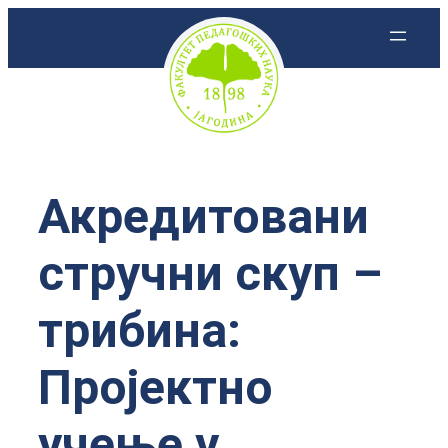
Скочи
на
садржај
Акредитовани
стручни скуп –
трибина:
Пројектно
учење у