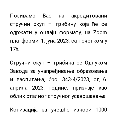
Позивамо Вас на акредитовани
стручни скуп – трибину која ће се
одржати у онлајн формату, на Zoom
платформи, 1. јуна 2023. са почетком у
17h.
Стручни скуп – трибина се Одлуком
Завода за унапређивање образовања
и васпитања, број 343-4/2023, од 6.
априла 2023. године, признаје као
облик сталног стручног усавршавања.
Котизација за учешће износи 1000