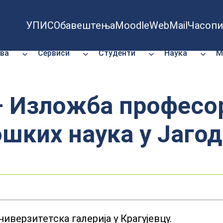
УПИС
Обавештења
Moodle
WebMail
Часопи
ва
Сервиси
Студенти
Наука
М
 Изложба професор
шких наука у Јаго
ниверзитетска галерија у Крагујевцу.