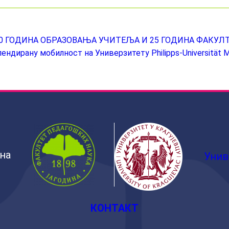
0 ГОДИНА ОБРАЗОВАЊА УЧИТЕЉА И 25 ГОДИНА ФАКУЛ
ендирану мобилност на Универзитету Philipps-Universität M
ина
Унив
КОНТАКТ