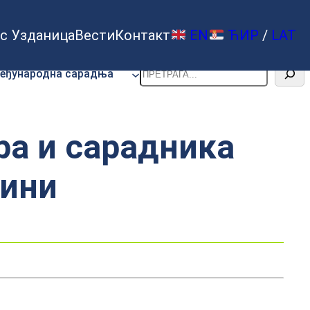
с Узданица
Вести
Контакт
EN
ЋИР
/
LAT
Претрага
еђународна сарадња
а и сарадника
дини