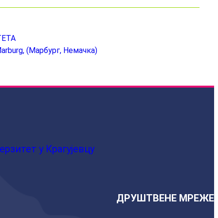
ТЕТА
arburg, (Марбург, Немачка)
ерзитет у Крагујевцу
ДРУШТВЕНЕ МРЕЖЕ