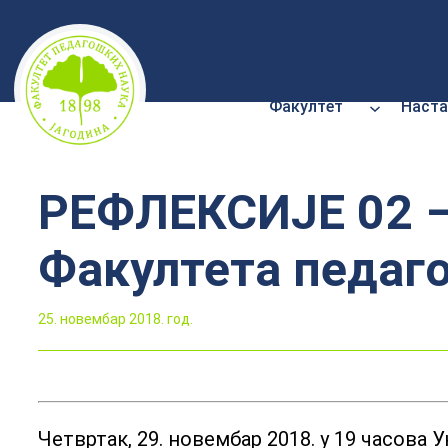
Скочи
на
садржај
Факултет
Наста
РЕФЛЕКСИЈЕ 02 –
Факултета педаго
25. новембар 2018. год.
Четвртак, 29. новембар 2018. у 19 часова У