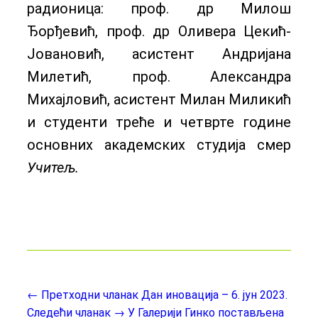
радионица: проф. др Милош
Ђорђевић, проф. др Оливера Цекић-
Јовановић, асистент Андријана
Милетић, проф. Александра
Михајловић, асистент Милан Миликић
и студенти треће и четврте године
основних академских студија смер
Учитељ.
← Претходни чланак
Дан иновација – 6. јун 2023.
Следећи чланак →
У Галерији Гинко постављена