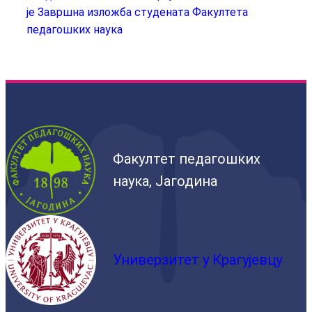
је Завршна изложба студената Факултета
педагошких наука
Факултет педагошких
наука, Јагодина
Универзитет у Крагујевцу