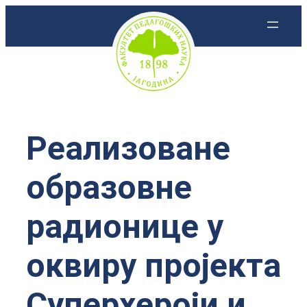
Скочи
на
садржај
Реализоване
образовне
радионице у
оквиру пројекта
Суперхероји и