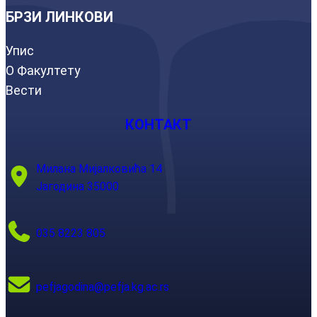
БРЗИ ЛИНКОВИ
Упис
О Факултету
Вести
КОНТАКТ
Милана Мијалковића 14
Јагодина 35000
035 8223 805
pefjagodina@pefja.kg.ac.rs