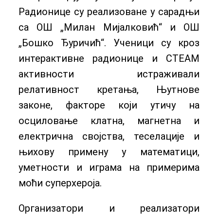
Радионице су реализоване у сарадњи
са ОШ „Милан Мијалковић“ и ОШ
„Бошко Ђуричић“. Ученици су кроз
интерактивне радионице и СТЕАМ
активности истраживали
релативност кретања, Њутнове
законе, факторе који утичу на
осциловање клатна, магнетна и
електрична својства, теселације и
њихову примену у математици,
уметности и играма на примерима
моћи суперхероја.
Организатори и реализатори