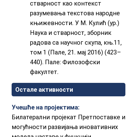
стварност као контекст
разумевања текстова народне
књижевности. У М. Кулић (ур.)
Наука и стварност, зборник
радова са научног скупа, књ.11,
том 1 (Пале, 21. мај 2016) (423–
440). Пале: Филозофски
факултет.
Остале активности
Учешће на пројектима:
Билатерални пројекат Претпоставке и
могућности развијања иновативних
модела наставе у функцији