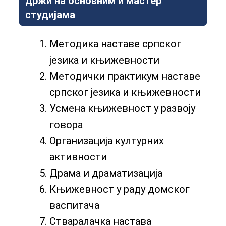
држи на основним и мастер
студијама
Методика наставе српског
језика и књижевности
Методички практикум наставе
српског језика и књижевности
Усмена књижевност у развоју
говора
Организација културних
активности
Драма и драматизација
Књижевност у раду домског
васпитача
Стваралачка настава