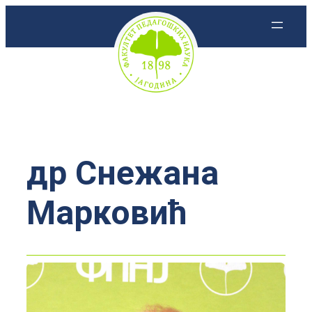
Скочи
на
садржај
др Снежана
Марковић