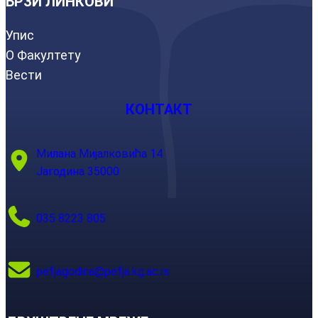
БРЗИ ЛИНКОВИ
Упис
О Факултету
Вести
КОНТАКТ
Милана Мијалковића 14
Јагодина 35000
035 8223 805
pefjagodina@pefja.kg.ac.rs