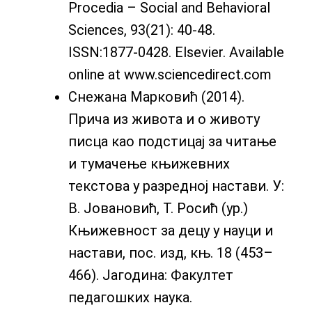
Procedia – Social and Behavioral
Sciences, 93(21): 40-48.
ISSN:1877-0428. Elsevier. Available
online at www.sciencedirect.com
Снежана Марковић (2014).
Прича из живота и о животу
писца као подстицај за читање
и тумачење књижевних
текстова у разредној настави. У:
В. Јовановић, Т. Росић (ур.)
Књижевност за децу у науци и
настави, пос. изд, књ. 18 (453–
466). Јагодина: Факултет
педагошких наука.