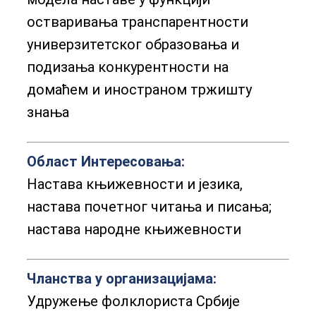
остваривања транспарентности
универзитетског образовања и
подизања конкурентности на
домаћем и иностраном тржишту
знања
Област Интересовања:
Настава књижевности и језика,
настава почетног читања и писања;
настава народне књижевности
Чланства у организацијама:
Удружење фолклориста Србије