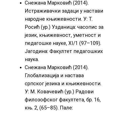
Снежана Марковић (2014).
Истраживачки задаци у настави
народне књижевности. У: Т.
Росић (ур.) Узданица: часопис за
језик, књижевност, уметност и
педагошке науке, XI/1 (97–109).
Јагодина: Факултет педагошких
наука.
Снежана Марковић (2014).
Глобализација и настава
српског језика и књижевности.
У: М. Ковачевић (ур.) Радови
филозофског факултета, бр. 16,
књ. 2, (65–85). Пале: