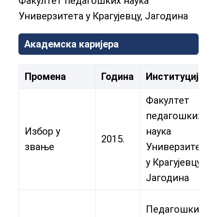
Факултет педагошких наука
Универзитета у Крагујевцу, Јагодина
Академска каријера
Промена
Година
Институција
Факултет
педагошких
Избор у
наука
2015.
звање
Универзитета
у Крагујевцу,
Јагодина
Педагошки