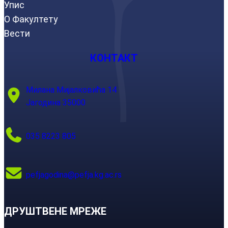
Упис
О Факултету
Вести
КОНТАКТ
Милана Мијалковића 14
Јагодина 35000
035 8223 805
pefjagodina@pefja.kg.ac.rs
ДРУШТВЕНЕ МРЕЖЕ