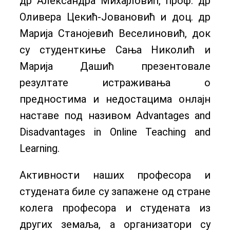
др Александра Михајловић, проф. др
Оливера Цекић-Јовановић и доц. др
Марија Станојевић Веселиновић, док
су студенткиње Сања Николић и
Марија Дашић презентовале
резултате истраживања о
предностима и недостацима онлајн
наставе под називом Advantages and
Disadvantages in Online Teaching and
Learning.
Активности наших професора и
студената биле су запажене од стране
колега професора и студената из
других земаља, а организатори су