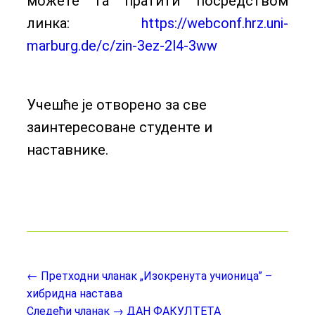
можете га пратити посредством
линка:
https://webconf.hrz.uni-
marburg.de/c/zin-3ez-2l4-3ww
Учешће је отворено за све
заинтересоване студенте и
наставнике.
← Претходни чланак
„Изокренута учионица” –
хибридна настава
Следећи чланак →
ДАН ФАКУЛТЕТА