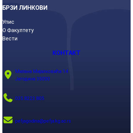
БРЗИ ЛИНКОВИ
Упис
О Факултету
Вести
КОНТАКТ
Милана Мијалковића 14
Јагодина 35000
035 8223 805
pefjagodina@pefja.kg.ac.rs