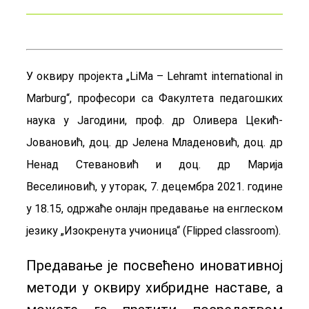
У оквиру пројекта „LiMa – Lehramt international in
Marburg“, професори са Факултета педагошких
наука у Јагодини, проф. др Оливера Цекић-
Јовановић, доц. др Јелена Младеновић, доц. др
Ненад Стевановић и доц. др Марија
Веселиновић, у уторак, 7. децембра 2021. године
у 18.15, одржаће онлајн предавање на енглеском
језику „Изокренута учионица“ (Flipped classroom).
Предавање је посвећено иновативној
методи у оквиру хибридне наставе, а