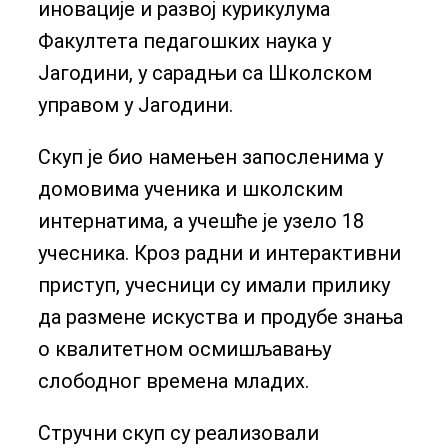
иновације и развој курикулума
Факултета педагошких наука у
Јагодини, у сарадњи са Школском
управом у Јагодини.
Скуп је био намењен запосленима у
домовима ученика и школским
интернатима, а учешће је узело 18
учесника. Кроз радни и интерактивни
приступ, учесници су имали прилику
да размене искуства и продубе знања
о квалитетном осмишљавању
слободног времена младих.
Стручни скуп су реализовали