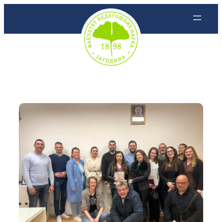
Скочи
на
садржај