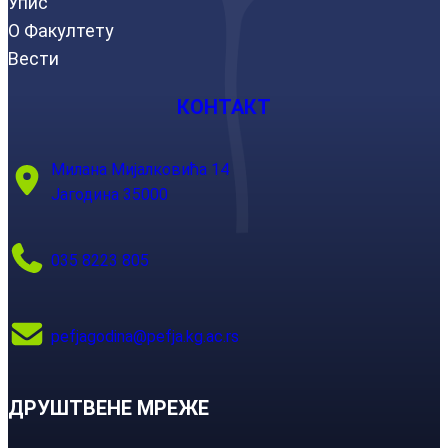
Упис
О Факултету
Вести
КОНТАКТ
Милана Мијалковића 14
Јагодина 35000
035 8223 805
pefjagodina@pefja.kg.ac.rs
ДРУШТВЕНЕ МРЕЖЕ