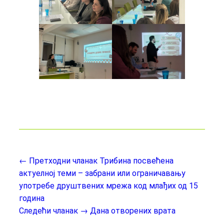
← Претходни чланак
Трибина посвећена
актуелној теми – забрани или ограничавању
употребе друштвених мрежа код млађих од 15
година
Следећи чланак →
Дана отворених врата