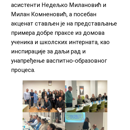
асистенти Недељко Милановић и
Милан Комненовић, а посебан
акценат стављен је на представљање
примера добре праксе из домова
ученика и школских интерната, као
инспирације за даљи рад и
унапређење васпитно-образовног
процеса.