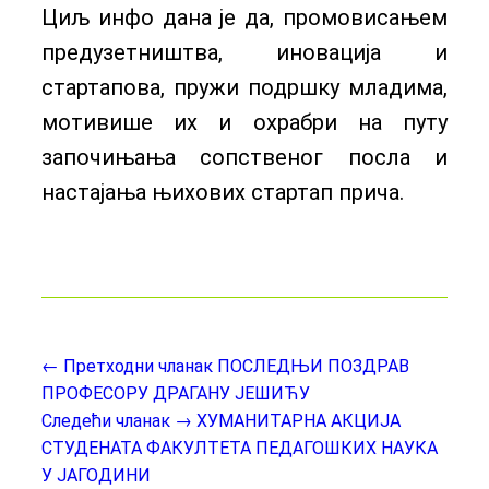
Циљ инфо дана је да, промовисањем
предузетништва, иновација и
стартапова, пружи подршку младима,
мотивише их и охрабри на путу
започињања сопственог посла и
настајања њихових стартап прича.
← Претходни чланак
ПОСЛЕДЊИ ПОЗДРАВ
ПРОФЕСОРУ ДРАГАНУ ЈЕШИЋУ
Следећи чланак →
XУМАНИТАРНА АКЦИЈА
СТУДЕНАТА ФАКУЛТЕТА ПЕДАГОШКИХ НАУКА
У ЈАГОДИНИ