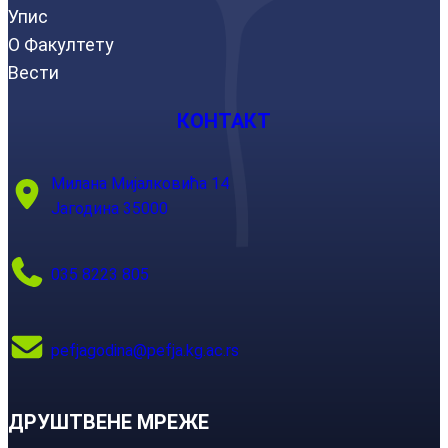
Упис
О Факултету
Вести
КОНТАКТ
Милана Мијалковића 14
Јагодина 35000
035 8223 805
pefjagodina@pefja.kg.ac.rs
ДРУШТВЕНЕ МРЕЖЕ