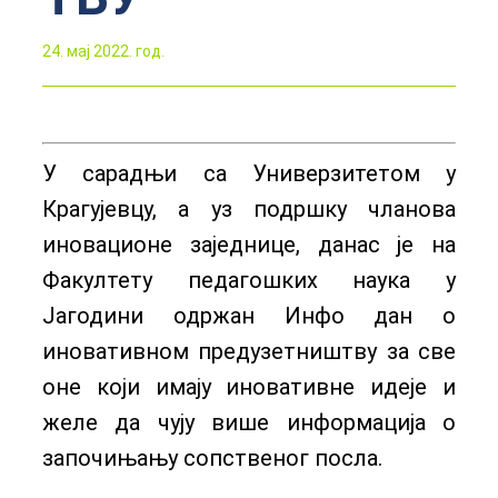
24. мај 2022. год.
У сарадњи са Универзитетом у
Крагујевцу, а уз подршку чланова
иновационе заједнице, данас је на
Факултету педагошких наука у
Јагодини одржан Инфо дан о
иновативном предузетништву за све
оне који имају иновативне идеје и
желе да чују више информација о
започињању сопственог посла.