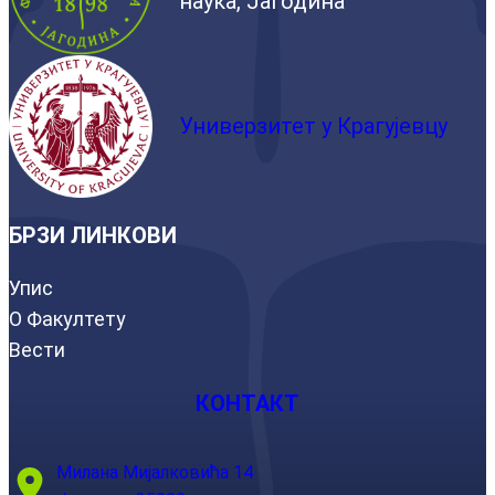
наука, Јагодина
Универзитет у Крагујевцу
БРЗИ ЛИНКОВИ
Упис
О Факултету
Вести
КОНТАКТ
Милана Мијалковића 14