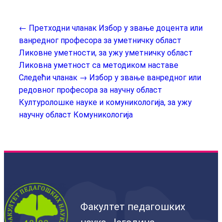
← Претходни чланак
Избор у звање доцента или
ванредног професора за уметничку област
Ликовне уметности, за ужу уметничку област
Ликовна уметност са методиком наставе
Следећи чланак →
Избор у звање ванредног или
редовног професора за научну област
Културолошке науке и комуникологија, за ужу
научну област Комуникологија
Факултет педагошких