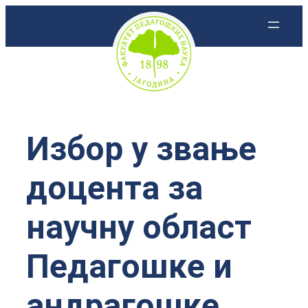
Скочи
на
садржај
Избор у звање
доцента за
научну област
Педагошке и
андрагошке