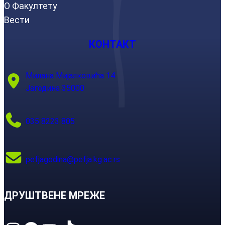
О Факултету
Вести
КОНТАКТ
Милана Мијалковића 14
Јагодина 35000
035 8223 805
pefjagodina@pefja.kg.ac.rs
ДРУШТВЕНЕ МРЕЖЕ