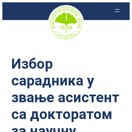
Скочи
на
садржај
Избор
сарадника у
звање асистент
са докторатом
за научну