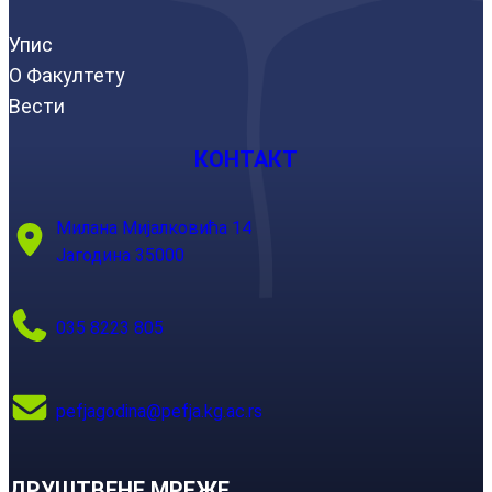
Упис
О Факултету
Вести
КОНТАКТ
Милана Мијалковића 14
Јагодина 35000
035 8223 805
pefjagodina@pefja.kg.ac.rs
ДРУШТВЕНЕ МРЕЖЕ