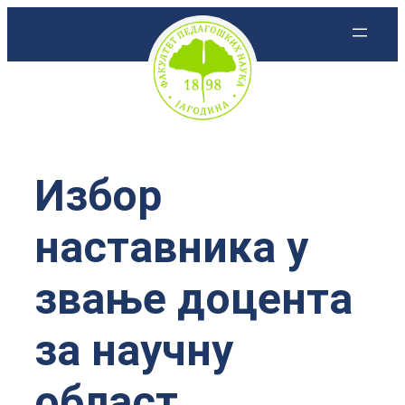
Скочи
на
садржај
Избор
наставника у
звање доцента
за научну
област