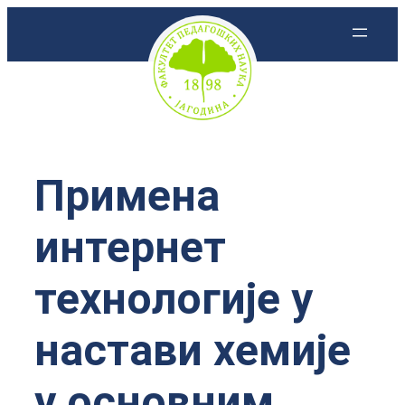
Скочи
на
садржај
Примена
интернет
технологије у
настави хемије
у основним