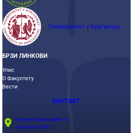
Универзитет у Крагујевцу
БРЗИ ЛИНКОВИ
Упис
О Факултету
Вести
КОНТАКТ
Милана Мијалковића 14
Јагодина 35000