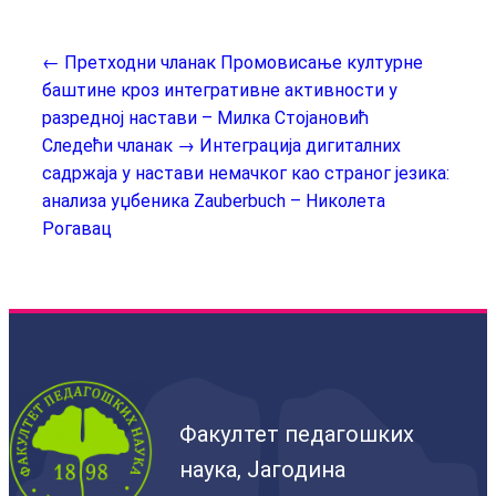
← Претходни чланак
Промовисање културне
баштине кроз интегративне активности у
разредној настави – Милка Стојановић
Следећи чланак →
Интеграција дигиталних
садржаја у настави немачког као страног језика:
анализа уџбеника Zauberbuch – Николета
Рогавац
Факултет педагошких
наука, Јагодина