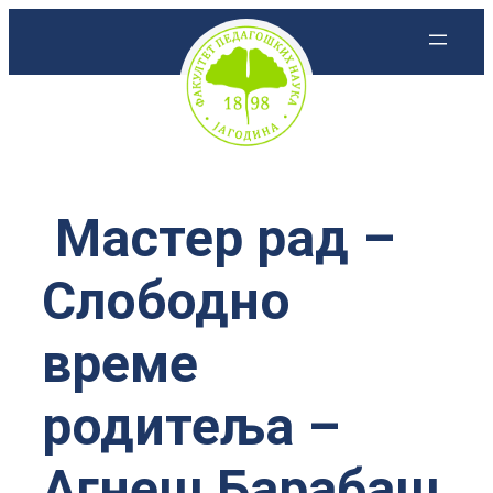
Скочи
на
садржај
Мастер рад –
Слободно
време
родитеља –
Агнеш Барабаш