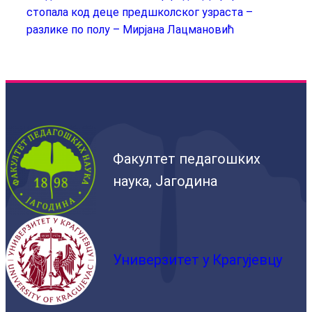
стопала код деце предшколског узраста –
разлике по полу – Мирјана Лацмановић
Факултет педагошких
наука, Јагодина
Универзитет у Крагујевцу