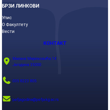
БРЗИ ЛИНКОВИ
Упис
О Факултету
Вести
КОНТАКТ
Милана Мијалковића 14
Јагодина 35000
035 8223 805
pefjagodina@pefja.kg.ac.rs