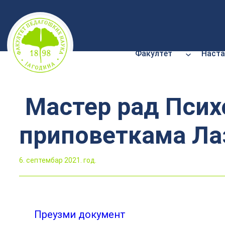
Скочи
на
садржај
Факултет
Наста
Мастер рад Психо
приповеткама Ла
6. септембар 2021. год.
Преузми документ