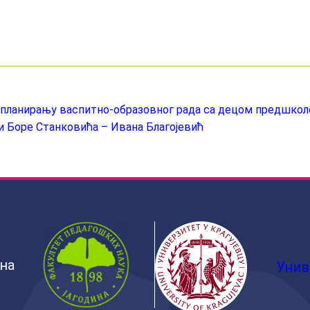
у планирању васпитно-образовног рада са децом предшкол
и Боре Станковића – Ивана Благојевић
ина
Унив