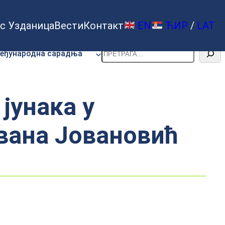
с Узданица
Вести
Контакт
EN
ЋИР
/
LAT
Претрага
еђународна сарадња
јунака у
вана Јовановић