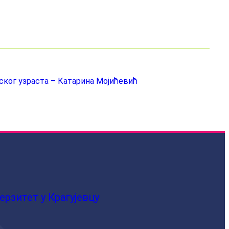
ског узраста – Катарина Мојићевић
ерзитет у Крагујевцу