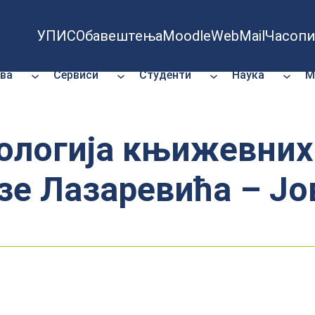
УПИС
Обавештења
Moodle
WebMail
Часопи
ва
Сервиси
Студенти
Наука
М
логија књижевних 
зе Лазаревића – Јо