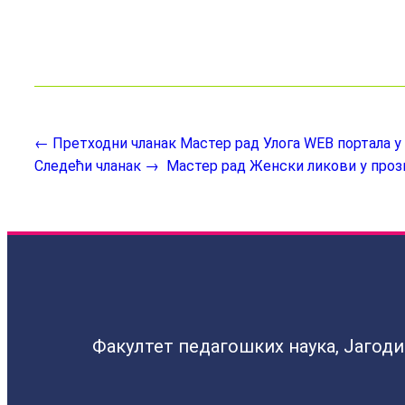
← Претходни чланак
Мастер рад Улога WEB портала 
Следећи чланак →
Мастер рад Женски ликови у проз
Факултет педагошких наука, Јагод