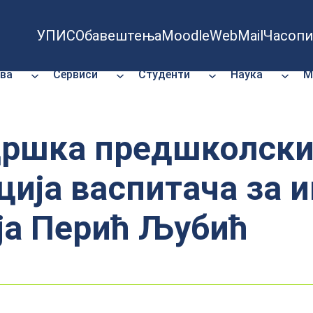
УПИС
Обавештења
Moodle
WebMail
Часопи
ва
Сервиси
Студенти
Наука
М
дршка предшколски
ција васпитача за 
ја Перић Љубић