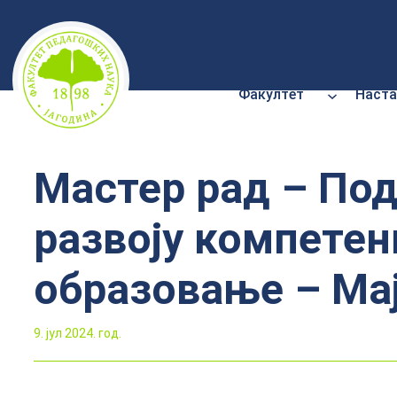
Скочи
на
садржај
Факултет
Наста
Мастер рад – По
развоју компетен
образовање – Ма
9. јул 2024. год.