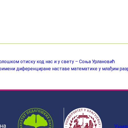
олошком отиску код нас и у свету – Соњa Урлановић
примени диференциране наставе математике у млађим ра
ина
Унив