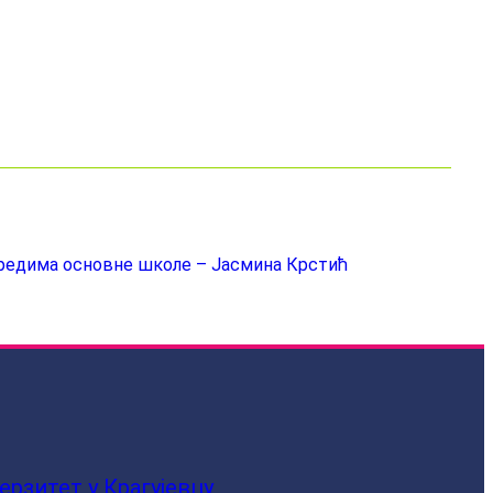
зредима основне школе – Јасмина Крстић
ерзитет у Крагујевцу