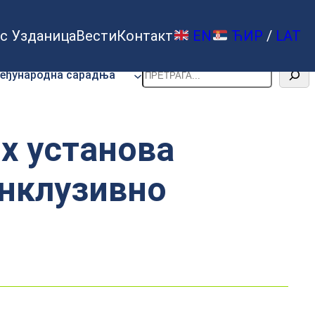
с Узданица
Вести
Контакт
EN
ЋИР
/
LAT
Претрага
еђународна сарадња
х установа
инклузивно