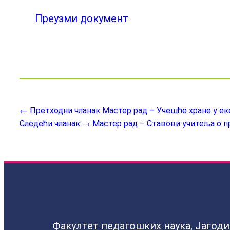
Преузми документ
← Претходни чланак
Мастер рад – Учешће хране у ек
Следећи чланак →
Мастер рад – Ставови учитеља о 
Факултет педагошких наука, Јагод