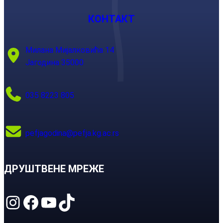
КОНТАКТ
Милана Мијалковића 14
Јагодина 35000
035 8223 805
pefjagodina@pefja.kg.ac.rs
ДРУШТВЕНЕ МРЕЖЕ
Instagram
Facebook
YouTube
TikTok