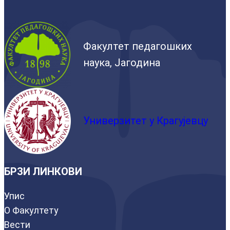
Факултет педагошких
наука, Јагодина
Универзитет у Крагујевцу
БРЗИ ЛИНКОВИ
Упис
О Факултету
Вести