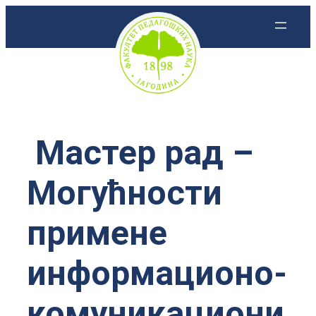
Скочи
на
садржај
Мастер рад –
Могућности
примене
информационо-
комуникациони