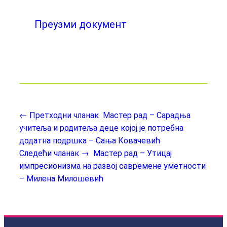
Преузми документ
← Претходни чланак
Мастер рад – Сарадња
учитеља и родитеља деце којој је потребна
додатна подршка – Сања Ковачевић
Следећи чланак →
Мастер рад – Утицај
импресионизма на развој савремене уметности
– Милена Милошевић