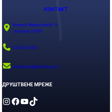
КОНТАКТ
Милана Мијалковића 14
Јагодина 35000
035 8223 805
pefjagodina@pefja.kg.ac.rs
ДРУШТВЕНЕ МРЕЖЕ
Instagram
Facebook
YouTube
TikTok