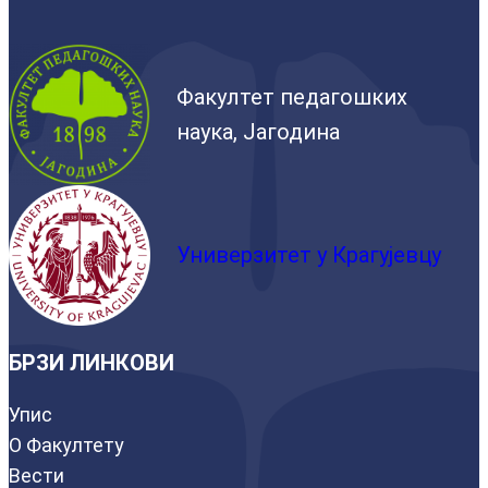
Факултет педагошких
наука, Јагодина
Универзитет у Крагујевцу
БРЗИ ЛИНКОВИ
Упис
О Факултету
Вести