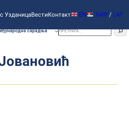
с Узданица
Вести
Контакт
EN
ЋИР
/
LAT
Претрага
еђународна сарадња
 Јовановић