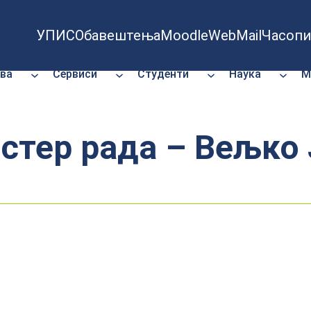
УПИС
Обавештења
Moodle
WebMail
Часопи
ва
Сервиси
Студенти
Наука
М
стер рада – Вељко