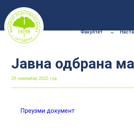
Скочи
на
садржај
Факултет
Наста
Јавна одбрана ма
29. новембар 2022. год.
Преузми документ