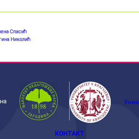
лена Спасић
тина Николић
ина
Унив
КОНТАКТ