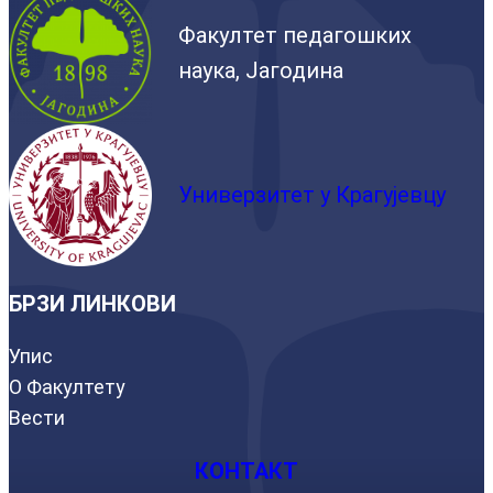
Факултет педагошких
наука, Јагодина
Универзитет у Крагујевцу
БРЗИ ЛИНКОВИ
Упис
О Факултету
Вести
КОНТАКТ