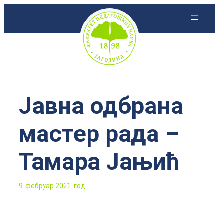
Скочи
на
садржај
Јавна одбрана
мастер рада –
Тамара Јањић
9. фебруар 2021. год.