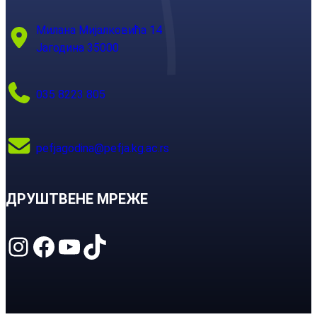
Милана Мијалковића 14
Јагодина 35000
035 8223 805
pefjagodina@pefja.kg.ac.rs
ДРУШТВЕНЕ МРЕЖЕ
Instagram
Facebook
YouTube
TikTok