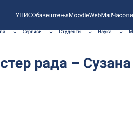
УПИС
Обавештења
Moodle
WebMail
Часопи
ва
Сервиси
Студенти
Наука
М
стер рада – Сузана