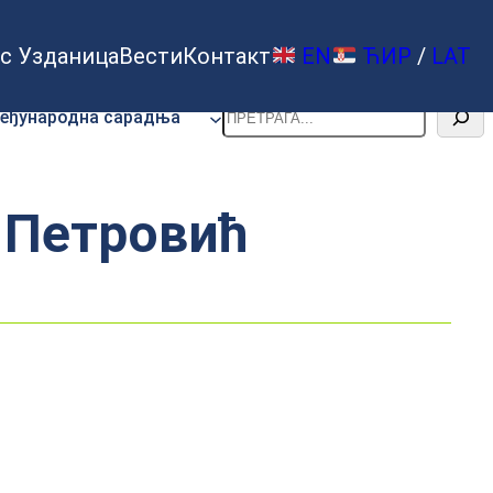
с Узданица
Вести
Контакт
EN
ЋИР
/
LAT
Претрага
еђународна сарадња
 Петровић