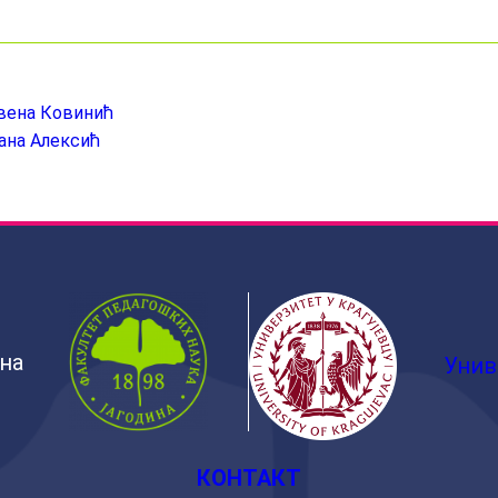
евена Ковинић
ана Алексић
ина
Унив
КОНТАКТ