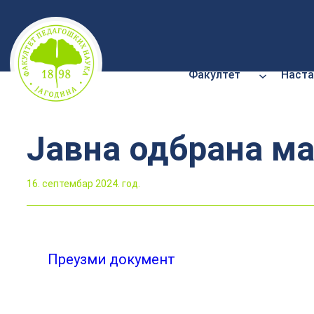
Скочи
на
садржај
Факултет
Наста
Јавна одбрана ма
16. септембар 2024. год.
Преузми документ