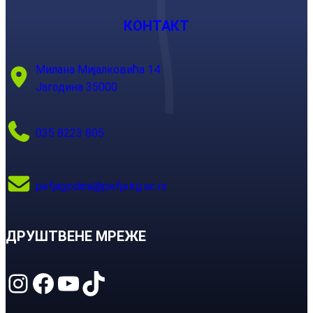
КОНТАКТ
Милана Мијалковића 14
Јагодина 35000
035 8223 805
pefjagodina@pefja.kg.ac.rs
ДРУШТВЕНЕ МРЕЖЕ
Instagram
Facebook
YouTube
TikTok