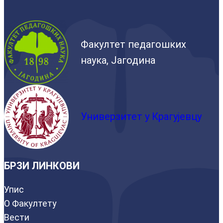
Факултет педагошких
наука, Јагодина
Универзитет у Крагујевцу
БРЗИ ЛИНКОВИ
Упис
О Факултету
Вести