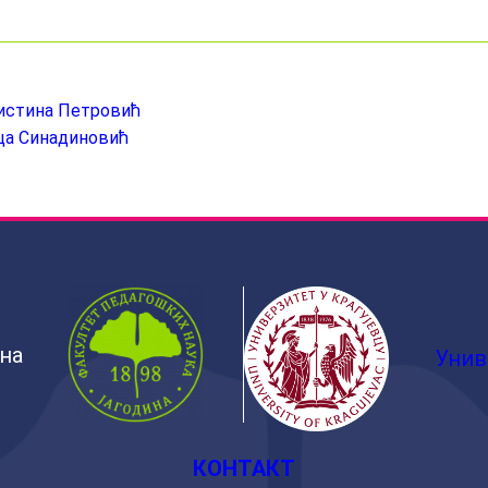
ристина Петровић
ица Синадиновић
ина
Унив
КОНТАКТ