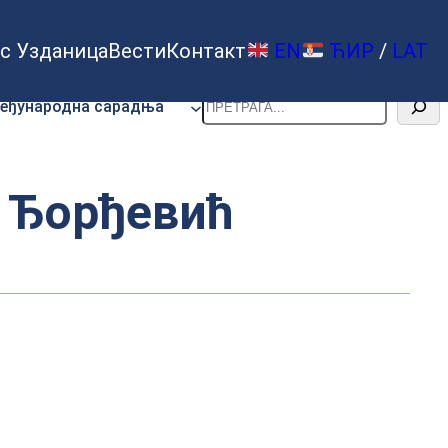
с Узданица
Вести
Контакт
EN
ЋИР
/
LAT
Претрага
еђународна сарадња
н Ђорђевић