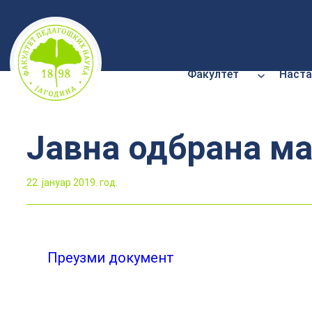
Скочи
на
садржај
Факултет
Наста
Јавна одбрана ма
22. јануар 2019. год.
Преузми документ