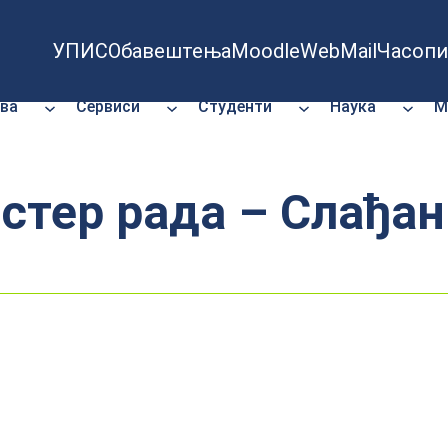
УПИС
Обавештења
Moodle
WebMail
Часопи
ва
Сервиси
Студенти
Наука
М
стер рада – Слађа