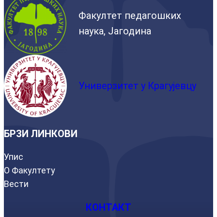
Факултет педагошких
наука, Јагодина
Универзитет у Крагујевцу
БРЗИ ЛИНКОВИ
Упис
О Факултету
Вести
КОНТАКТ