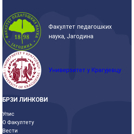
Факултет педагошких
наука, Јагодина
Универзитет у Крагујевцу
БРЗИ ЛИНКОВИ
Упис
О Факултету
Вести