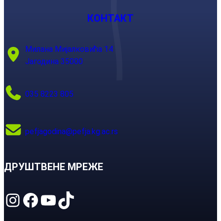
КОНТАКТ
Милана Мијалковића 14
Јагодина 35000
035 8223 805
pefjagodina@pefja.kg.ac.rs
ДРУШТВЕНЕ МРЕЖЕ
Instagram
Facebook
YouTube
TikTok