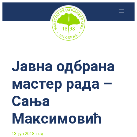
Скочи
на
садржај
Јавна одбрана
мастер рада –
Сања
Максимовић
13. јул 2018. год.