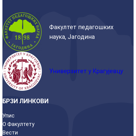
Факултет педагошких
наука, Јагодина
Универзитет у Крагујевцу
БРЗИ ЛИНКОВИ
Упис
О Факултету
Вести