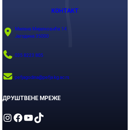
КОНТАКТ
Милана Мијалковића 14
Јагодина 35000
035 8223 805
pefjagodina@pefja.kg.ac.rs
ДРУШТВЕНЕ МРЕЖЕ
Instagram
Facebook
YouTube
TikTok