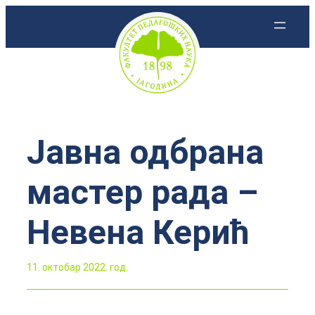
Скочи
на
садржај
Јавна одбрана
мастер рада –
Невена Керић
11. октобар 2022. год.