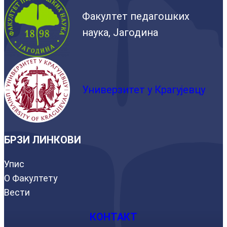
Факултет педагошких
наука, Јагодина
Универзитет у Крагујевцу
БРЗИ ЛИНКОВИ
Упис
О Факултету
Вести
КОНТАКТ