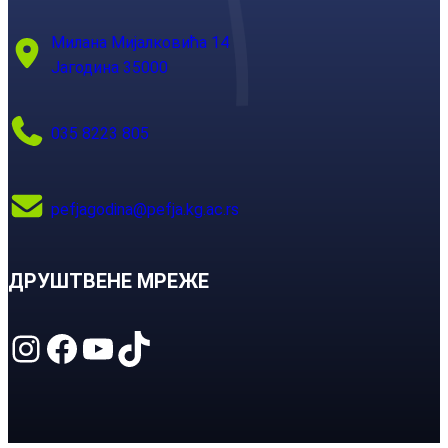
Милана Мијалковића 14
Јагодина 35000
035 8223 805
pefjagodina@pefja.kg.ac.rs
ДРУШТВЕНЕ МРЕЖЕ
Instagram
Facebook
YouTube
TikTok