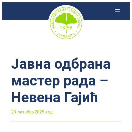
Скочи
на
садржај
Јавна одбрана
мастер рада –
Невена Гајић
28. октобар 2025. год.