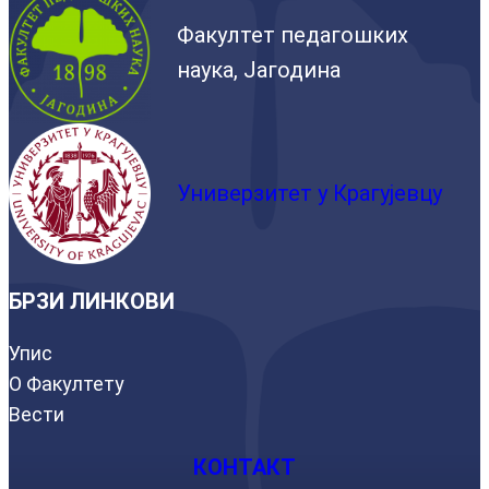
Факултет педагошких
наука, Јагодина
Универзитет у Крагујевцу
БРЗИ ЛИНКОВИ
Упис
О Факултету
Вести
КОНТАКТ