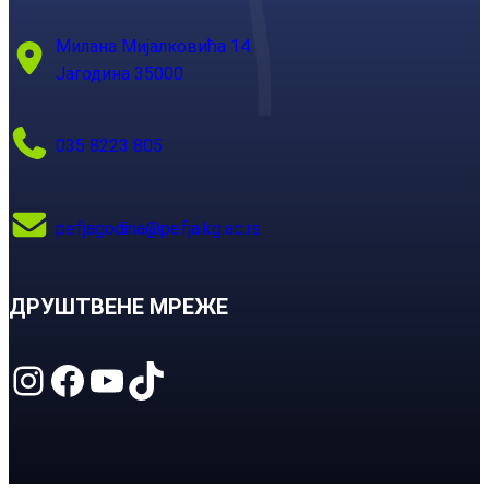
Милана Мијалковића 14
Јагодина 35000
035 8223 805
pefjagodina@pefja.kg.ac.rs
ДРУШТВЕНЕ МРЕЖЕ
Instagram
Facebook
YouTube
TikTok