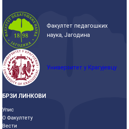
Факултет педагошких
наука, Јагодина
Универзитет у Крагујевцу
БРЗИ ЛИНКОВИ
Упис
О Факултету
Вести