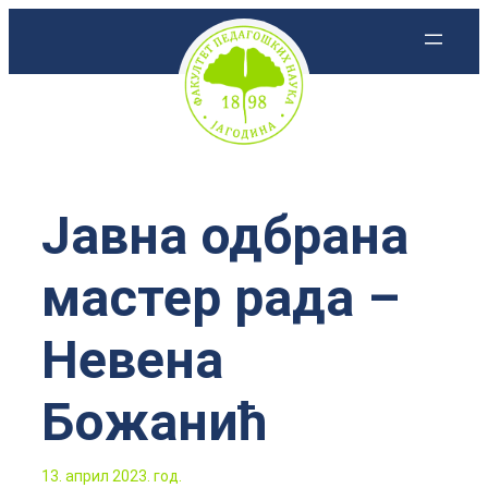
Скочи
на
садржај
Јавна одбрана
мастер рада –
Невена
Божанић
13. април 2023. год.