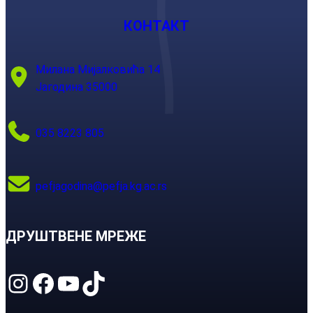
КОНТАКТ
Милана Мијалковића 14
Јагодина 35000
035 8223 805
pefjagodina@pefja.kg.ac.rs
ДРУШТВЕНЕ МРЕЖЕ
Instagram
Facebook
YouTube
TikTok