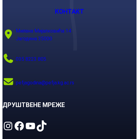
КОНТАКТ
Милана Мијалковића 14
Јагодина 35000
035 8223 805
pefjagodina@pefja.kg.ac.rs
ДРУШТВЕНЕ МРЕЖЕ
Instagram
Facebook
YouTube
TikTok