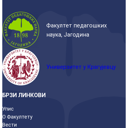
Факултет педагошких
наука, Јагодина
Универзитет у Крагујевцу
БРЗИ ЛИНКОВИ
Упис
О Факултету
Вести