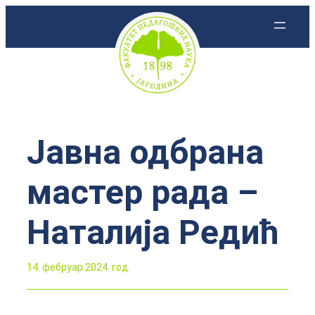
Скочи
на
садржај
Јавна одбрана
мастер рада –
Наталија Редић
14. фебруар 2024. год.