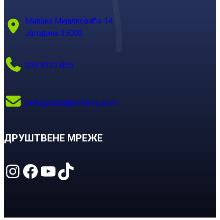
Милана Мијалковића 14
Јагодина 35000
035 8223 805
pefjagodina@pefja.kg.ac.rs
ДРУШТВЕНЕ МРЕЖЕ
Instagram
Facebook
YouTube
TikTok