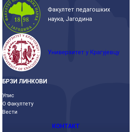
Факултет педагошких
наука, Јагодина
Универзитет у Крагујевцу
БРЗИ ЛИНКОВИ
Упис
О Факултету
Вести
КОНТАКТ