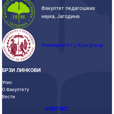
Факултет педагошких
наука, Јагодина
Универзитет у Крагујевцу
БРЗИ ЛИНКОВИ
Упис
О Факултету
Вести
КОНТАКТ