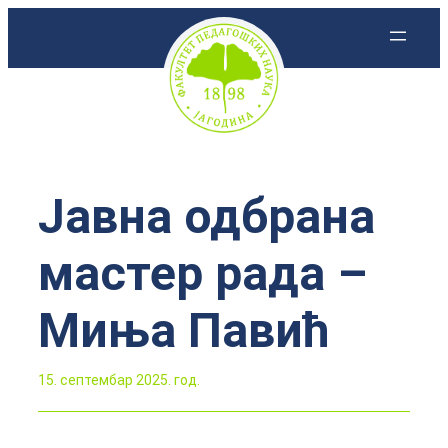
Скочи
на
садржај
Јавна одбрана
мастер рада –
Миња Павић
15. септембар 2025. год.