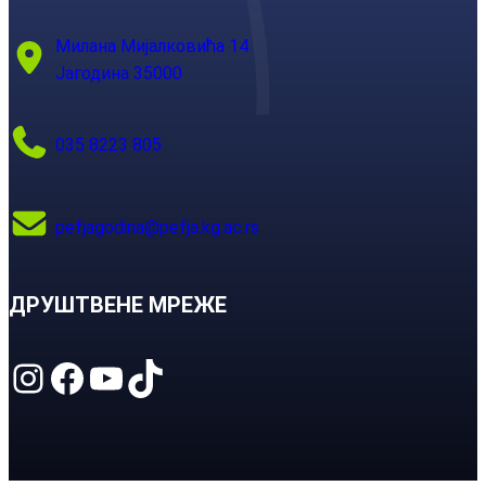
Милана Мијалковића 14
Јагодина 35000
035 8223 805
pefjagodina@pefja.kg.ac.rs
ДРУШТВЕНЕ МРЕЖЕ
Instagram
Facebook
YouTube
TikTok