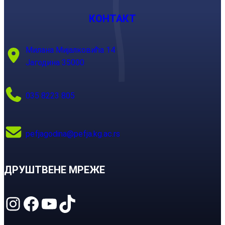
КОНТАКТ
Милана Мијалковића 14
Јагодина 35000
035 8223 805
pefjagodina@pefja.kg.ac.rs
ДРУШТВЕНЕ МРЕЖЕ
Instagram
Facebook
YouTube
TikTok