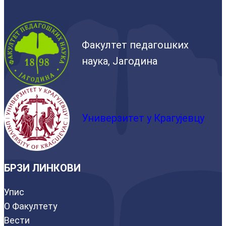
Факултет педагошких
наука, Јагодина
Универзитет у Крагујевцу
БРЗИ ЛИНКОВИ
Упис
О Факултету
Вести