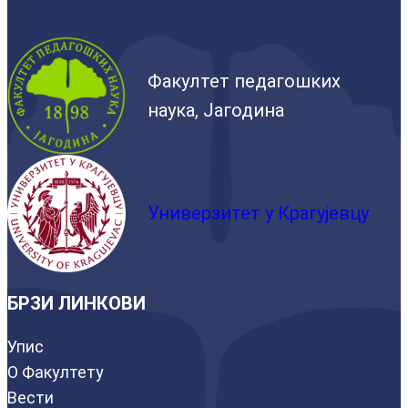
Факултет педагошких
наука, Јагодина
Универзитет у Крагујевцу
БРЗИ ЛИНКОВИ
Упис
О Факултету
Вести