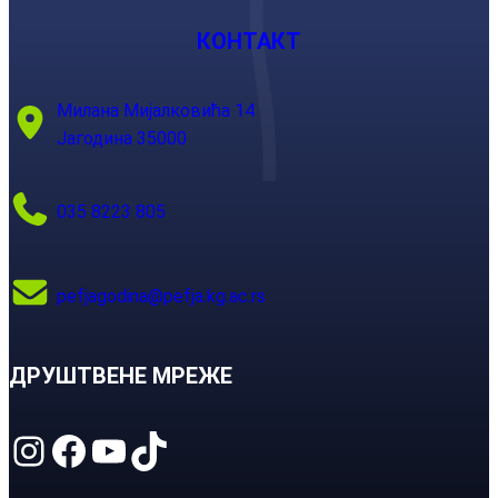
КОНТАКТ
Милана Мијалковића 14
Јагодина 35000
035 8223 805
pefjagodina@pefja.kg.ac.rs
ДРУШТВЕНЕ МРЕЖЕ
Instagram
Facebook
YouTube
TikTok