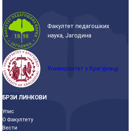
Факултет педагошких
наука, Јагодина
Универзитет у Крагујевцу
БРЗИ ЛИНКОВИ
Упис
О Факултету
Вести