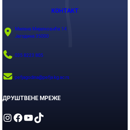
КОНТАКТ
Милана Мијалковића 14
Јагодина 35000
035 8223 805
pefjagodina@pefja.kg.ac.rs
ДРУШТВЕНЕ МРЕЖЕ
Instagram
Facebook
YouTube
TikTok