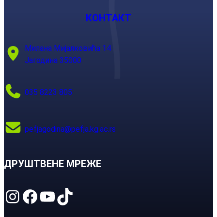
КОНТАКТ
Милана Мијалковића 14
Јагодина 35000
035 8223 805
pefjagodina@pefja.kg.ac.rs
ДРУШТВЕНЕ МРЕЖЕ
Instagram
Facebook
YouTube
TikTok