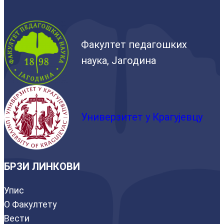
Факултет педагошких
наука, Јагодина
Универзитет у Крагујевцу
БРЗИ ЛИНКОВИ
Упис
О Факултету
Вести