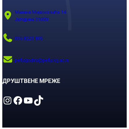
Милана Мијалковића 14
Јагодина 35000
035 8223 805
pefjagodina@pefja.kg.ac.rs
ДРУШТВЕНЕ МРЕЖЕ
Instagram
Facebook
YouTube
TikTok