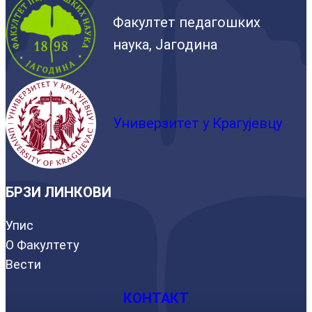
Факултет педагошких
наука, Јагодина
Универзитет у Крагујевцу
БРЗИ ЛИНКОВИ
Упис
О Факултету
Вести
КОНТАКТ